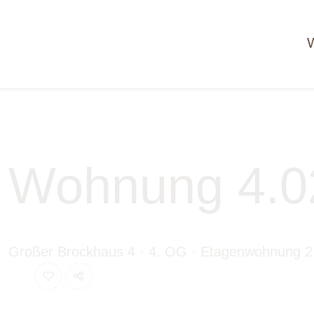
Zum Hauptinhalt springen
Zur Navigation springen
Ganz nach unten springen
Wohnung 4.
Großer Brockhaus 4 ·
4. OG ·
Etagenwohnung 2